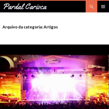
Pesquisar
Pardal Carioca
PULAR
Me
PARA
O
prin
CONTEÚDO
Arquivo da categoria: Artigos