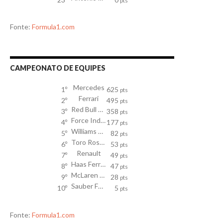
pts
Fonte:
Formula1.com
CAMPEONATO DE EQUIPES
Mercedes
1º
625
pts
Ferrari
2º
495
pts
Red Bull Racing TAG Heuer
3º
358
pts
Force India Mercedes
4º
177
pts
Williams Mercedes
5º
82
pts
Toro Rosso
6º
53
pts
Renault
7º
49
pts
Haas Ferrari
8º
47
pts
McLaren Honda
9º
28
pts
Sauber Ferrari
10º
5
pts
Fonte:
Formula1.com