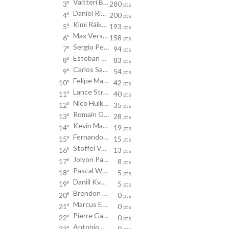
Valtteri Bottas
3º
280
pts
Daniel Ricciardo
4º
200
pts
Kimi Räikkönen
5º
193
pts
Max Verstappen
6º
158
pts
Sergio Perez
7º
94
pts
Esteban Ocon
8º
83
pts
Carlos Sainz
9º
54
pts
Felipe Massa
10º
42
pts
Lance Stroll
11º
40
pts
Nico Hulkenberg
12º
35
pts
Romain Grosjean
13º
28
pts
Kevin Magnussen
14º
19
pts
Fernando Alonso
15º
15
pts
Stoffel Vandoorne
16º
13
pts
Jolyon Palmer
17º
8
pts
Pascal Wehrlein
18º
5
pts
Daniil Kvyat
19º
5
pts
Brendon Hartley
20º
0
pts
Marcus Ericsson
21º
0
pts
Pierre Gasly
22º
0
pts
Antonio Giovinazzi
23º
0