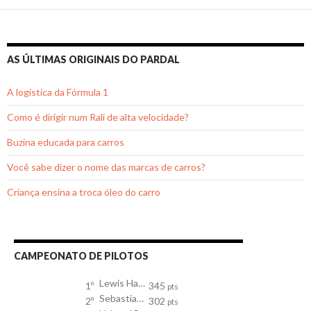
posts
AS ÚLTIMAS ORIGINAIS DO PARDAL
A logística da Fórmula 1
Como é dirigir num Rali de alta velocidade?
Buzina educada para carros
Você sabe dizer o nome das marcas de carros?
Criança ensina a troca óleo do carro
CAMPEONATO DE PILOTOS
Lewis Hamilton
1º
345
pts
Sebastian Vettel
2º
302
pts