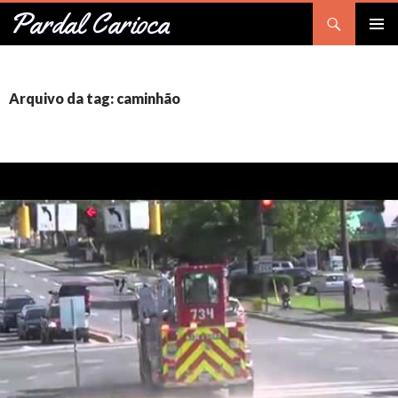
Pesquisar
Pardal Carioca
PULAR
Me
PARA
O
prin
CONTEÚDO
Arquivo da tag: caminhão