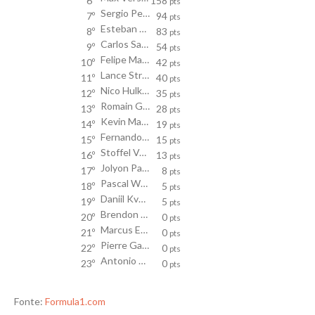
6º
158
pts
Sergio Perez
7º
94
pts
Esteban Ocon
8º
83
pts
Carlos Sainz
9º
54
pts
Felipe Massa
10º
42
pts
Lance Stroll
11º
40
pts
Nico Hulkenberg
12º
35
pts
Romain Grosjean
13º
28
pts
Kevin Magnussen
14º
19
pts
Fernando Alonso
15º
15
pts
Stoffel Vandoorne
16º
13
pts
Jolyon Palmer
17º
8
pts
Pascal Wehrlein
18º
5
pts
Daniil Kvyat
19º
5
pts
Brendon Hartley
20º
0
pts
Marcus Ericsson
21º
0
pts
Pierre Gasly
22º
0
pts
Antonio Giovinazzi
23º
0
pts
Fonte:
Formula1.com