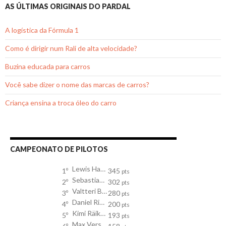
AS ÚLTIMAS ORIGINAIS DO PARDAL
A logística da Fórmula 1
Como é dirigir num Rali de alta velocidade?
Buzina educada para carros
Você sabe dizer o nome das marcas de carros?
Criança ensina a troca óleo do carro
CAMPEONATO DE PILOTOS
Lewis Hamilton
1º
345
pts
Sebastian Vettel
2º
302
pts
Valtteri Bottas
3º
280
pts
Daniel Ricciardo
4º
200
pts
Kimi Räikkönen
5º
193
pts
Max Verstappen