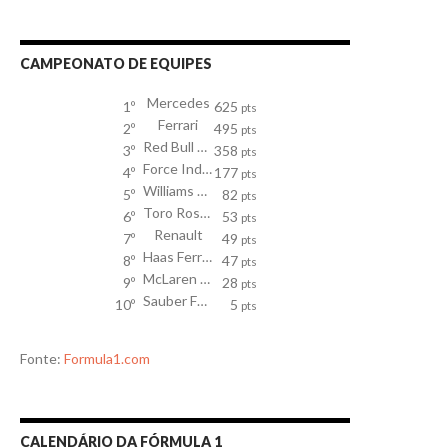
CAMPEONATO DE EQUIPES
Mercedes
1º
625
pts
Ferrari
2º
495
pts
Red Bull Racing TAG Heuer
3º
358
pts
Force India Mercedes
4º
177
pts
Williams Mercedes
5º
82
pts
Toro Rosso
6º
53
pts
Renault
7º
49
pts
Haas Ferrari
8º
47
pts
McLaren Honda
9º
28
pts
Sauber Ferrari
10º
5
pts
Fonte:
Formula1.com
CALENDÁRIO DA FÓRMULA 1