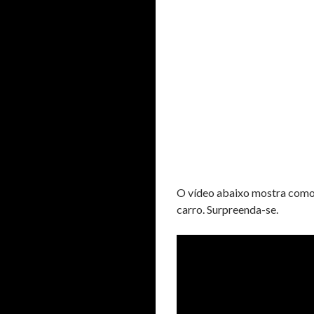
O vídeo abaixo mostra como
carro. Surpreenda-se.