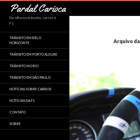
Pesquisar
Pardal Carioca
De olho no trânsito, carros e
F1
TRÂNSITO EM BELO
Arquivo da
HORIZONTE
TRÂNSITO EM PORTO ALEGRE
TRÂNSITO NO RIO
TRÂNSITO EM SÃO PAULO
NOTÍCIAS SOBRE CARROS
NOTÍCIAS DA F1
CONTATO
SOBRE