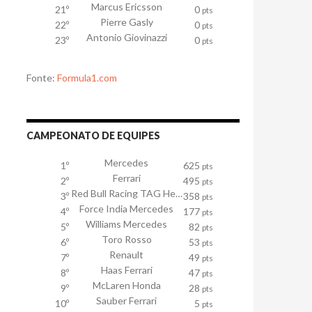
Marcus Ericsson
21º
0
pts
Pierre Gasly
22º
0
pts
Antonio Giovinazzi
23º
0
pts
Fonte:
Formula1.com
CAMPEONATO DE EQUIPES
Mercedes
1º
625
pts
Ferrari
2º
495
pts
Red Bull Racing TAG Heuer
3º
358
pts
Force India Mercedes
4º
177
pts
Williams Mercedes
5º
82
pts
Toro Rosso
6º
53
pts
Renault
7º
49
pts
Haas Ferrari
8º
47
pts
McLaren Honda
9º
28
pts
Sauber Ferrari
10º
5
pts