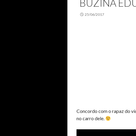
BUZINA ED
25/06/2017
Concordo com o rapaz do víde
no carro dele.