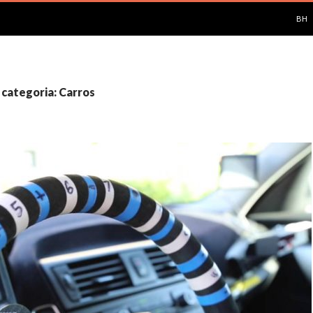
PUL
BH
 categoria: Carros