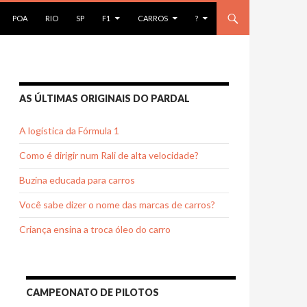
AR PARA O CONTEÚDO
POA
RIO
SP
F1
CARROS
?
AS ÚLTIMAS ORIGINAIS DO PARDAL
A logística da Fórmula 1
Como é dirigir num Rali de alta velocidade?
Buzina educada para carros
Você sabe dizer o nome das marcas de carros?
Criança ensina a troca óleo do carro
CAMPEONATO DE PILOTOS