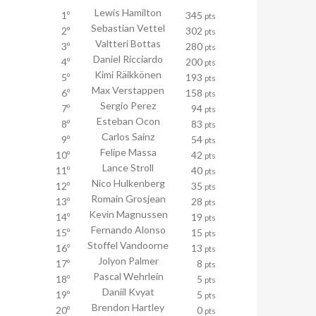
Lewis Hamilton
1º
345
pts
Sebastian Vettel
2º
302
pts
Valtteri Bottas
3º
280
pts
Daniel Ricciardo
4º
200
pts
Kimi Räikkönen
5º
193
pts
Max Verstappen
6º
158
pts
Sergio Perez
7º
94
pts
Esteban Ocon
8º
83
pts
Carlos Sainz
9º
54
pts
Felipe Massa
10º
42
pts
Lance Stroll
11º
40
pts
Nico Hulkenberg
12º
35
pts
Romain Grosjean
13º
28
pts
Kevin Magnussen
14º
19
pts
Fernando Alonso
15º
15
pts
Stoffel Vandoorne
16º
13
pts
Jolyon Palmer
17º
8
pts
Pascal Wehrlein
18º
5
pts
Daniil Kvyat
19º
5
pts
Brendon Hartley
20º
0
pts