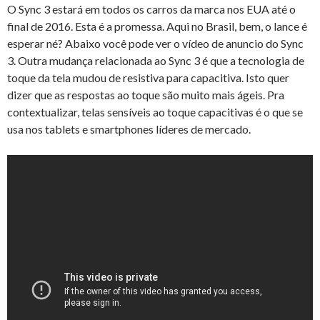
O Sync 3 estará em todos os carros da marca nos EUA até o
final de 2016. Esta é a promessa. Aqui no Brasil, bem, o lance é
esperar né? Abaixo você pode ver o vídeo de anuncio do Sync
3. Outra mudança relacionada ao Sync 3 é que a tecnologia de
toque da tela mudou de resistiva para capacitiva. Isto quer
dizer que as respostas ao toque são muito mais ágeis. Pra
contextualizar, telas sensíveis ao toque capacitivas é o que se
usa nos tablets e smartphones líderes de mercado.