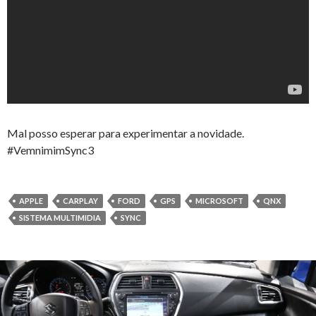
Mal posso esperar para experimentar a novidade.
#VemnimimSync3
APPLE
CARPLAY
FORD
GPS
MICROSOFT
QNX
SISTEMA MULTIMIDIA
SYNC