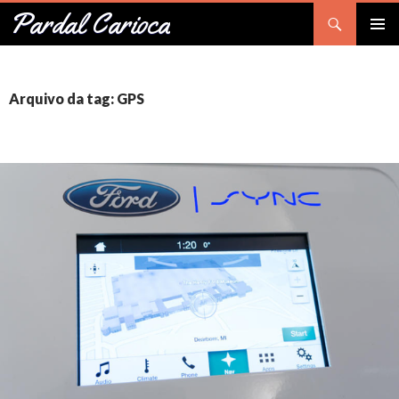
Pesquisar
Pardal Carioca
PULAR
Me
PARA
O
prin
CONTEÚDO
Arquivo da tag: GPS