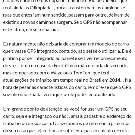
cidades onde teremos copa do mundo e o Rio de Janeiro, que
terá ainda as Olimpíadas, obras transformam os caminhos e
ruas que antes iam num sentido, passam para outro, deixam de
existir ou novos caminhos surgem. Se o GPS não acompanhar
este ritmo, ele se torna inútil.
Eu naturalmente não deixaria de comprar um modelo de carro
que tivesse GPS integrado, contudo, não sei se o utilizaria. Ele é
prático por ser integrado ao painel e se tiver reconhecimento
de voz, como no caso da Ford, é uma mão na roda de verdade,
mas comparado com o Waze ou o TomTom que terá
atualizações de trânsito em tempo real no Brasil em 2014… Na
hora de pesar as características do carro, lembre-se que o GPS
sozinho não é nada, verifique se ele pode ser atualizado.
Um grande ponto de atenção, se você for usar um GPS no seu
carro, seja ele integrado ou não: Jamais cadastre o endereço do
trabalho ou de sua casa. Utilize pontos de referencia próximos
da sua casa que sejam bons o suficiente para o calculo de rota.