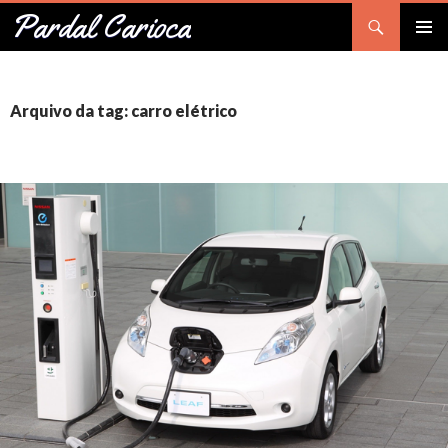
Pesquisar
Pardal Carioca
PULAR
Me
PARA
O
prin
CONTEÚDO
Arquivo da tag: carro elétrico