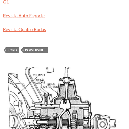
G1
Revista Auto Esporte
Revista Quatro Rodas
FORD
POWERSHIFT