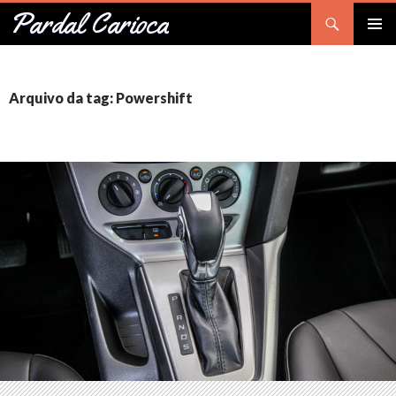
Pesquisar
Pardal Carioca
PULAR
Me
PARA
O
prin
CONTEÚDO
Arquivo da tag: Powershift