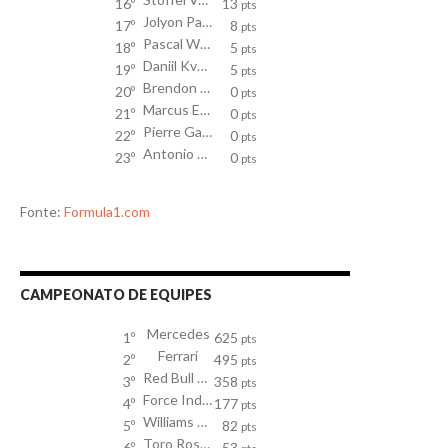
16º
13
pts
Jolyon Palmer
17º
8
pts
Pascal Wehrlein
18º
5
pts
Daniil Kvyat
19º
5
pts
Brendon Hartley
20º
0
pts
Marcus Ericsson
21º
0
pts
Pierre Gasly
22º
0
pts
Antonio Giovinazzi
23º
0
pts
Fonte:
Formula1.com
CAMPEONATO DE EQUIPES
Mercedes
1º
625
pts
Ferrari
2º
495
pts
Red Bull Racing TAG Heuer
3º
358
pts
Force India Mercedes
4º
177
pts
Williams Mercedes
5º
82
pts
Toro Rosso
6º
53