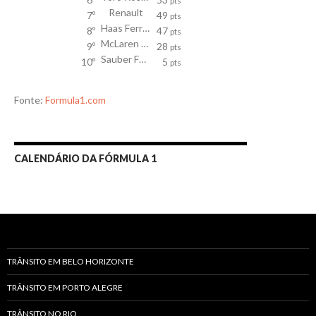
pts
Renault
7º
49
pts
Haas Ferrari
8º
47
pts
McLaren Honda
9º
28
pts
Sauber Ferrari
10º
5
pts
Fonte:
Formula1.com
CALENDÁRIO DA FÓRMULA 1
TRÂNSITO EM BELO HORIZONTE
TRÂNSITO EM PORTO ALEGRE
TRÂNSITO NO RIO