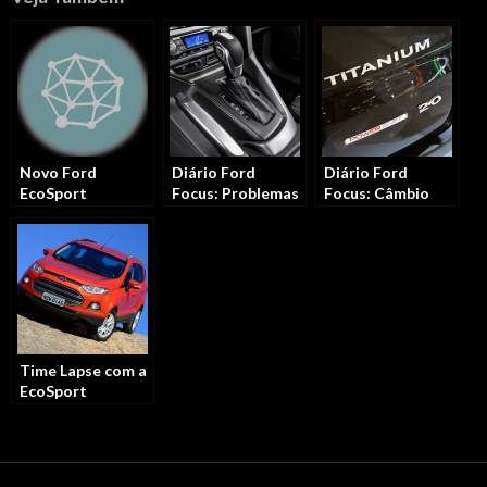
Novo Ford
Diário Ford
Diário Ford
EcoSport
Focus: Problemas
Focus: Câmbio
Automático
com o câmbio
PowerShift
(powershift)
PowerShift?
Time Lapse com a
EcoSport
PowerShift nas
rodovias de SP