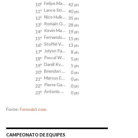
Felipe Massa
10º
42
pts
Lance Stroll
11º
40
pts
Nico Hulkenberg
12º
35
pts
Romain Grosjean
13º
28
pts
Kevin Magnussen
14º
19
pts
Fernando Alonso
15º
15
pts
Stoffel Vandoorne
16º
13
pts
Jolyon Palmer
17º
8
pts
Pascal Wehrlein
18º
5
pts
Daniil Kvyat
19º
5
pts
Brendon Hartley
20º
0
pts
Marcus Ericsson
21º
0
pts
Pierre Gasly
22º
0
pts
Antonio Giovinazzi
23º
0
pts
Fonte:
Formula1.com
CAMPEONATO DE EQUIPES