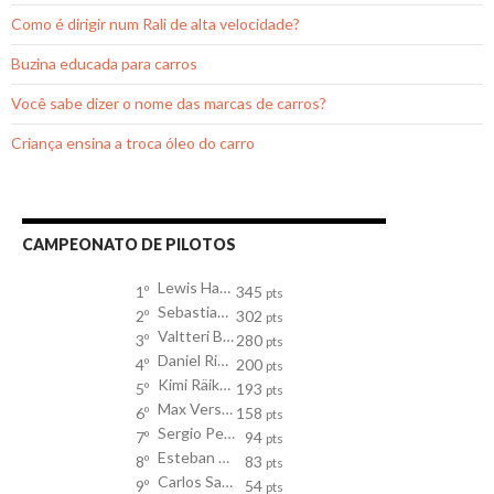
Como é dirigir num Rali de alta velocidade?
Buzina educada para carros
Você sabe dizer o nome das marcas de carros?
Criança ensina a troca óleo do carro
CAMPEONATO DE PILOTOS
Lewis Hamilton
1º
345
pts
Sebastian Vettel
2º
302
pts
Valtteri Bottas
3º
280
pts
Daniel Ricciardo
4º
200
pts
Kimi Räikkönen
5º
193
pts
Max Verstappen
6º
158
pts
Sergio Perez
7º
94
pts
Esteban Ocon
8º
83
pts
Carlos Sainz
9º
54
pts