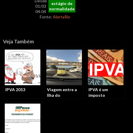
Desde
estágio de
01/03
normalidade
04:04
Fonte:
AlertaRio
Veja Também
IPVA 2013
Viagem entre a
IPVA é um
Ilha do
imposto
Governador e
ultrapassado
Curicica (Rio de
Janeiro)