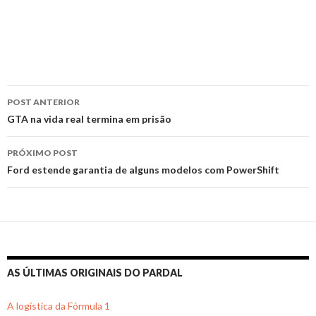
Navegação
POST ANTERIOR
de
GTA na vida real termina em prisão
posts
PRÓXIMO POST
Ford estende garantia de alguns modelos com PowerShift
AS ÚLTIMAS ORIGINAIS DO PARDAL
A logística da Fórmula 1