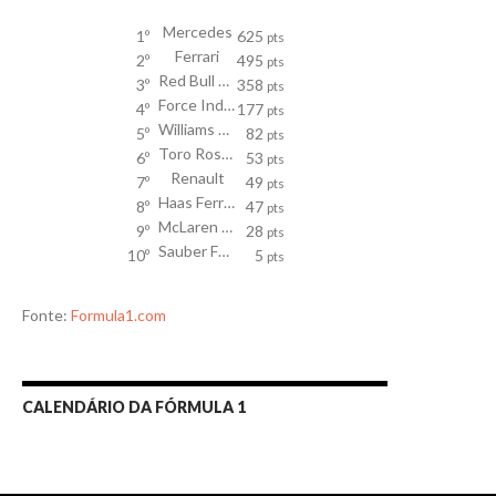
Mercedes
1º
625
pts
Ferrari
2º
495
pts
Red Bull Racing TAG Heuer
3º
358
pts
Force India Mercedes
4º
177
pts
Williams Mercedes
5º
82
pts
Toro Rosso
6º
53
pts
Renault
7º
49
pts
Haas Ferrari
8º
47
pts
McLaren Honda
9º
28
pts
Sauber Ferrari
10º
5
pts
Fonte:
Formula1.com
CALENDÁRIO DA FÓRMULA 1