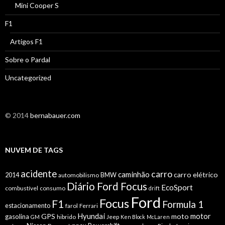
Mini Cooper S
F1
Artigos F1
Sobre o Pardal
Uncategorized
© 2014
bernabauer.com
NUVEM DE TAGS
acidente
carro
caminhão
carro elétrico
2014
automobilismo
BMW
Diário Ford Focus
EcoSport
combustível
consumo
drift
Ford
Focus
F1
Formula 1
estacionamento
farol
Ferrari
Hyundai
motor
GPS
moto
gasolina
hibrido
Jeep
GM
Ken Block
McLaren