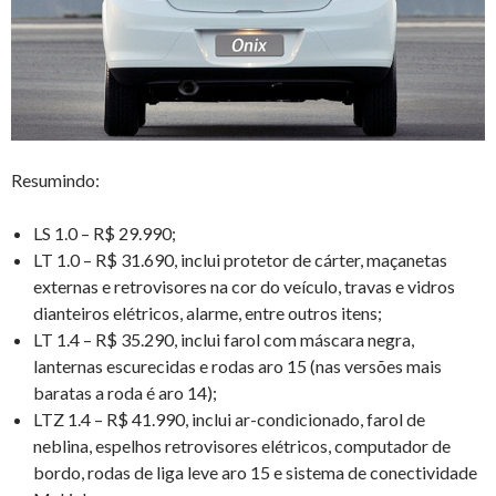
Resumindo:
LS 1.0 – R$ 29.990;
LT 1.0 – R$ 31.690, inclui protetor de cárter, maçanetas
externas e retrovisores na cor do veículo, travas e vidros
dianteiros elétricos, alarme, entre outros itens;
LT 1.4 – R$ 35.290, inclui farol com máscara negra,
lanternas escurecidas e rodas aro 15 (nas versões mais
baratas a roda é aro 14);
LTZ 1.4 – R$ 41.990, inclui ar-condicionado, farol de
neblina, espelhos retrovisores elétricos, computador de
bordo, rodas de liga leve aro 15 e sistema de conectividade