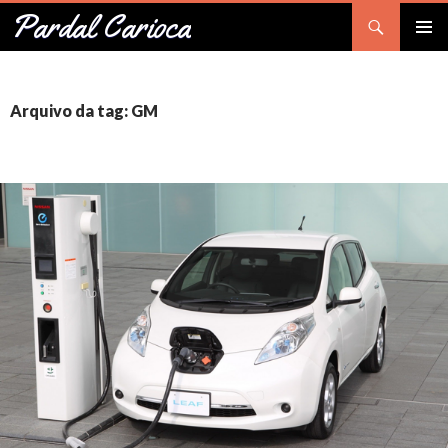
Pesquisar
Pardal Carioca
PULAR
Me
PARA
O
prin
CONTEÚDO
Arquivo da tag: GM