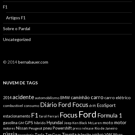
F1
Artigos F1
Sobre o Pardal
Uncategorized
© 2014
bernabauer.com
NUVEM DE TAGS
acidente
carro
caminhão
carro elétrico
2014
automobilismo
BMW
Diário Ford Focus
EcoSport
combustível
consumo
drift
Ford
Focus
F1
Formula 1
estacionamento
farol
Ferrari
Hyundai
motor
GPS
moto
gasolina
hibrido
Jeep
GM
Ken Block
McLaren
Nissan
pneu
Powershift
Peugeot
Rio de Janeiro
motores
press release
rússia
Toyota
volvo
VW
Tesla
trânsito
Top Gear
Waze
tecnologia