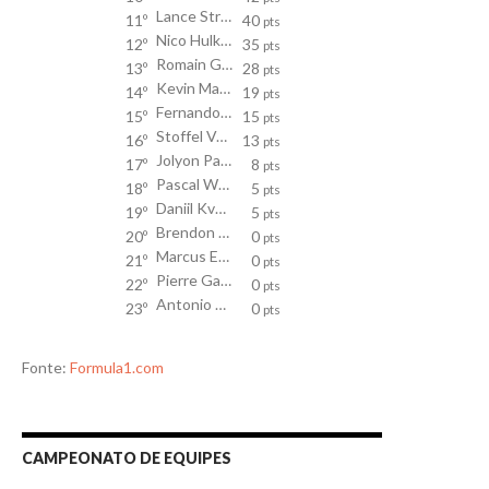
Lance Stroll
11º
40
pts
Nico Hulkenberg
12º
35
pts
Romain Grosjean
13º
28
pts
Kevin Magnussen
14º
19
pts
Fernando Alonso
15º
15
pts
Stoffel Vandoorne
16º
13
pts
Jolyon Palmer
17º
8
pts
Pascal Wehrlein
18º
5
pts
Daniil Kvyat
19º
5
pts
Brendon Hartley
20º
0
pts
Marcus Ericsson
21º
0
pts
Pierre Gasly
22º
0
pts
Antonio Giovinazzi
23º
0
pts
Fonte:
Formula1.com
CAMPEONATO DE EQUIPES