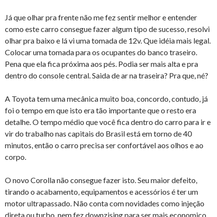
Já que olhar pra frente não me fez sentir melhor e entender
como este carro consegue fazer algum tipo de sucesso, resolvi
olhar pra baixo e lá vi uma tomada de 12v. Que idéia mais legal.
Colocar uma tomada para os ocupantes do banco traseiro.
Pena que ela fica próxima aos pés. Podia ser mais alta e pra
dentro do console central. Saida de ar na traseira? Pra que, né?
A Toyota tem uma mecânica muito boa, concordo, contudo, já
foi o tempo em que isto era tão importante que o resto era
detalhe. O tempo médio que você fica dentro do carro para ir e
vir do trabalho nas capitais do Brasil está em torno de 40
minutos, então o carro precisa ser confortável aos olhos e ao
corpo.
O novo Corolla não consegue fazer isto. Seu maior defeito,
tirando o acabamento, equipamentos e acessórios é ter um
motor ultrapassado. Não conta com novidades como injeção
direta ou turbo, nem fez downzising para ser mais economico.