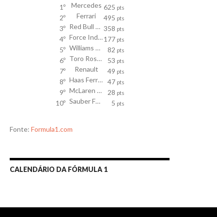
Mercedes
1º
625
pts
Ferrari
2º
495
pts
Red Bull Racing TAG Heuer
3º
358
pts
Force India Mercedes
4º
177
pts
Williams Mercedes
5º
82
pts
Toro Rosso
6º
53
pts
Renault
7º
49
pts
Haas Ferrari
8º
47
pts
McLaren Honda
9º
28
pts
Sauber Ferrari
10º
5
pts
Fonte:
Formula1.com
CALENDÁRIO DA FÓRMULA 1