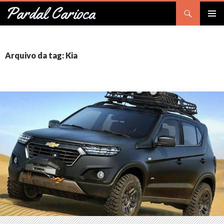
Pesquisar
Pardal Carioca
PULAR
Me
PARA
O
prin
CONTEÚDO
Arquivo da tag: Kia