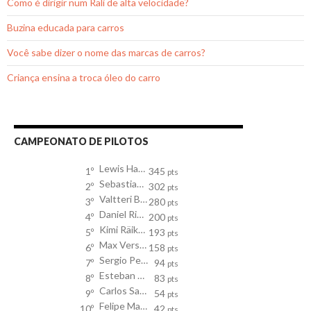
Como é dirigir num Rali de alta velocidade?
Buzina educada para carros
Você sabe dizer o nome das marcas de carros?
Criança ensina a troca óleo do carro
CAMPEONATO DE PILOTOS
Lewis Hamilton
1º
345
pts
Sebastian Vettel
2º
302
pts
Valtteri Bottas
3º
280
pts
Daniel Ricciardo
4º
200
pts
Kimi Räikkönen
5º
193
pts
Max Verstappen
6º
158
pts
Sergio Perez
7º
94
pts
Esteban Ocon
8º
83
pts
Carlos Sainz
9º
54
pts
Felipe Massa
10º
42
pts