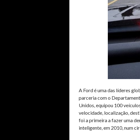
A Ford é uma das líderes glo
parceria com o Departament
Unidos, equipou 100 veículos
velocidade, localização, des
foi a primeira a fazer uma 
inteligente, em 2010, num ci