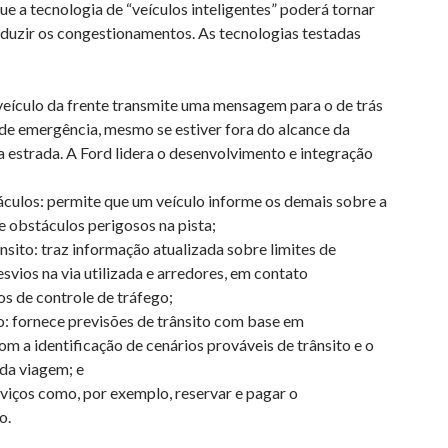
ue a tecnologia de “veículos inteligentes” poderá tornar
eduzir os congestionamentos. As tecnologias testadas
o veículo da frente transmite uma mensagem para o de trás
e emergência, mesmo se estiver fora do alcance da
 estrada. A Ford lidera o desenvolvimento e integração
áculos: permite que um veículo informe os demais sobre a
e obstáculos perigosos na pista;
ânsito: traz informação atualizada sobre limites de
esvios na via utilizada e arredores, em contato
s de controle de tráfego;
: fornece previsões de trânsito com base em
m a identificação de cenários prováveis de trânsito e o
da viagem; e
rviços como, por exemplo, reservar e pagar o
o.