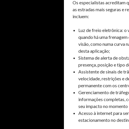
Os especialistas acreditam q
as estradas mais seguras e r
incluem:
Luz de freio eletrônica: 
quando há uma frenagem d
visão, como numa curva na
desta aplicação;
Sistema de alerta de obst
presença, posição e tipo d
Assistente de sinais de tr
velocidade, restrições e d
permanente com os centro
Gerenciamento de tráfego
informações completas, co
seu impacto no momento 
Acesso à internet para se
estacionamento no destin