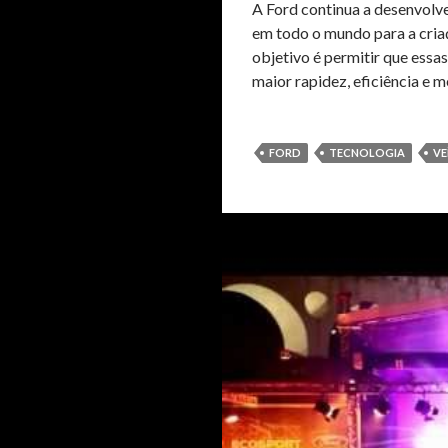
A Ford continua a desenvolv
em todo o mundo para a cria
objetivo é permitir que ess
maior rapidez, eficiência e m
FORD
TECNOLOGIA
VE