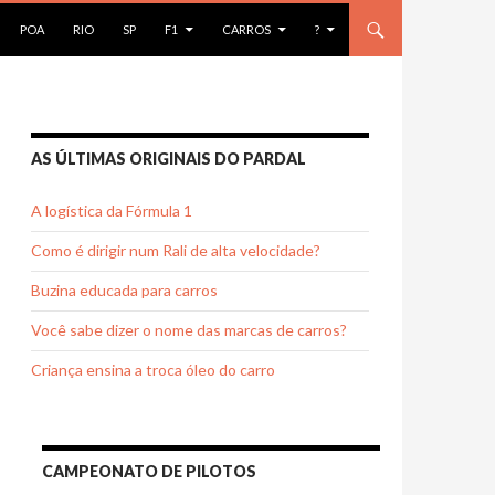
AR PARA O CONTEÚDO
POA
RIO
SP
F1
CARROS
?
AS ÚLTIMAS ORIGINAIS DO PARDAL
A logística da Fórmula 1
Como é dirigir num Rali de alta velocidade?
Buzina educada para carros
Você sabe dizer o nome das marcas de carros?
Criança ensina a troca óleo do carro
CAMPEONATO DE PILOTOS