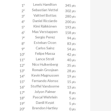
Lewis Hamilton
1º
345
pts
Sebastian Vettel
2º
302
pts
Valtteri Bottas
3º
280
pts
Daniel Ricciardo
4º
200
pts
Kimi Räikkönen
5º
193
pts
Max Verstappen
6º
158
pts
Sergio Perez
7º
94
pts
Esteban Ocon
8º
83
pts
Carlos Sainz
9º
54
pts
Felipe Massa
10º
42
pts
Lance Stroll
11º
40
pts
Nico Hulkenberg
12º
35
pts
Romain Grosjean
13º
28
pts
Kevin Magnussen
14º
19
pts
Fernando Alonso
15º
15
pts
Stoffel Vandoorne
16º
13
pts
Jolyon Palmer
17º
8
pts
Pascal Wehrlein
18º
5
pts
Daniil Kvyat
19º
5
pts
Brendon Hartley
20º
0
pts