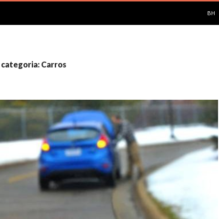
PUL
BH
 categoria: Carros