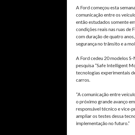
A Ford começou esta semana a
comunicação entre os veículos
então estudados somente em 
condições reais nas ruas de 
com duração de quatro anos, 
segurança no trânsito e a mo
A Ford cedeu 20 modelos S-
pesquisa “Safe Intelligent Mo
tecnologias experimentais d
carros.
“A comunicação entre veículos
o próximo grande avanço em 
responsável técnico e vice-p
ampliar os testes dessa tecn
implementação no futuro.”