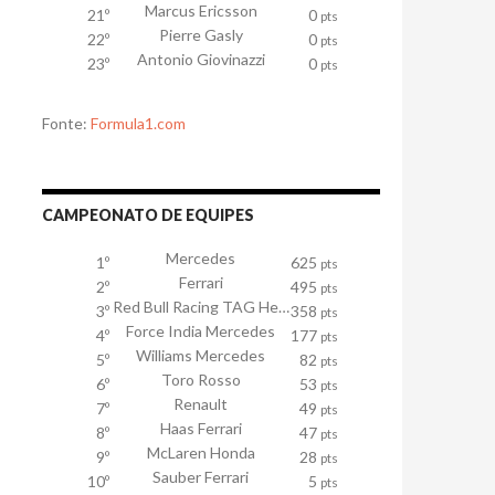
Marcus Ericsson
21º
0
pts
Pierre Gasly
22º
0
pts
Antonio Giovinazzi
23º
0
pts
Fonte:
Formula1.com
CAMPEONATO DE EQUIPES
Mercedes
1º
625
pts
Ferrari
2º
495
pts
Red Bull Racing TAG Heuer
3º
358
pts
Force India Mercedes
4º
177
pts
Williams Mercedes
5º
82
pts
Toro Rosso
6º
53
pts
Renault
7º
49
pts
Haas Ferrari
8º
47
pts
McLaren Honda
9º
28
pts
Sauber Ferrari
10º
5
pts