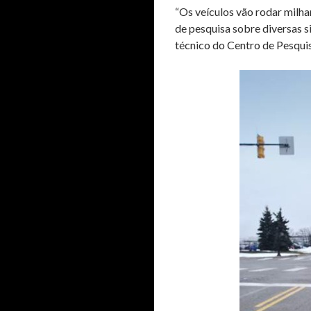
“Os veículos vão rodar milha
de pesquisa sobre diversas si
técnico do Centro de Pesqui