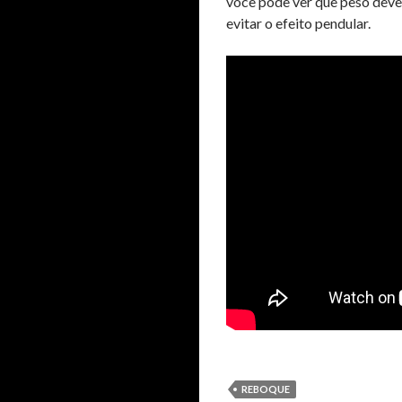
você pode ver que peso deve 
evitar o efeito pendular.
REBOQUE