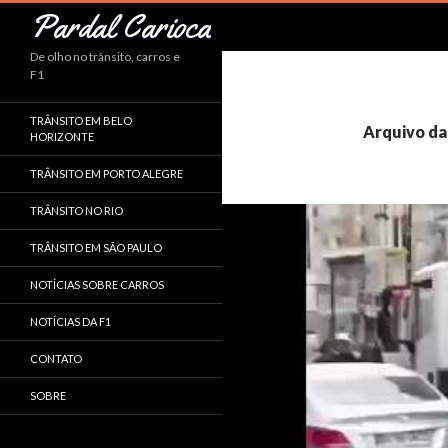
Pesquisar
Pardal Carioca
De olho no trânsito, carros e
F1
TRÂNSITO EM BELO
Arquivo da
HORIZONTE
TRÂNSITO EM PORTO ALEGRE
TRÂNSITO NO RIO
TRÂNSITO EM SÃO PAULO
NOTÍCIAS SOBRE CARROS
NOTÍCIAS DA F1
CONTATO
SOBRE