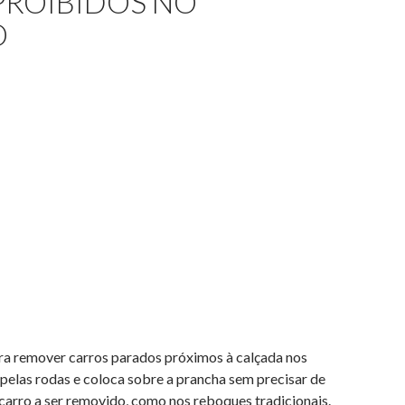
PROIBIDOS NO
O
ra remover carros parados próximos à calçada nos
 pelas rodas e coloca sobre a prancha sem precisar de
 carro a ser removido, como nos reboques tradicionais.