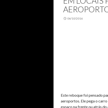
EM LOCAIS 
AEROPORT
06/10/2016
Este reboque foi pensado pa
aeroportos. Ele pega o carro
espaço na frente ou atrás do