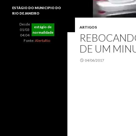
ESTÁGIO DO MUNICIPIO DO
RIO DE JANEIRO
Desde
estágio de
ARTIGOS
01/03
normalidade
REBOCANDO
04:04
Fonte:
AlertaRio
DE UM MIN
04/06/2017