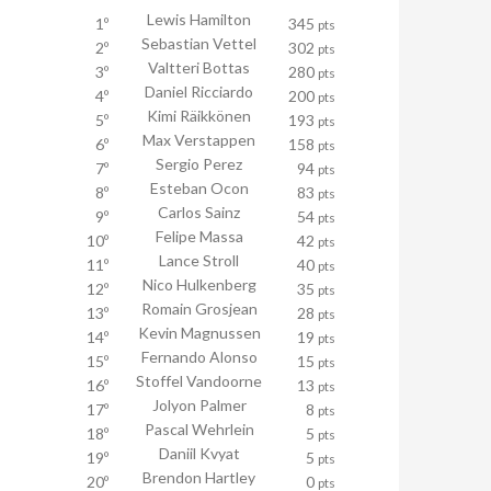
Lewis Hamilton
1º
345
pts
Sebastian Vettel
2º
302
pts
Valtteri Bottas
3º
280
pts
Daniel Ricciardo
4º
200
pts
Kimi Räikkönen
5º
193
pts
Max Verstappen
6º
158
pts
Sergio Perez
7º
94
pts
Esteban Ocon
8º
83
pts
Carlos Sainz
9º
54
pts
Felipe Massa
10º
42
pts
Lance Stroll
11º
40
pts
Nico Hulkenberg
12º
35
pts
Romain Grosjean
13º
28
pts
Kevin Magnussen
14º
19
pts
Fernando Alonso
15º
15
pts
Stoffel Vandoorne
16º
13
pts
Jolyon Palmer
17º
8
pts
Pascal Wehrlein
18º
5
pts
Daniil Kvyat
19º
5
pts
Brendon Hartley
20º
0
pts