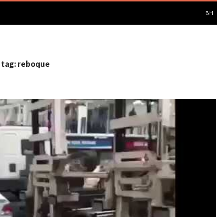
PUL
BH
 tag: reboque