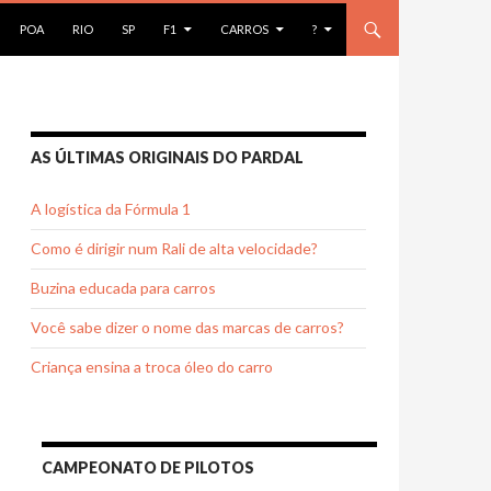
AR PARA O CONTEÚDO
POA
RIO
SP
F1
CARROS
?
AS ÚLTIMAS ORIGINAIS DO PARDAL
A logística da Fórmula 1
Como é dirigir num Rali de alta velocidade?
Buzina educada para carros
Você sabe dizer o nome das marcas de carros?
Criança ensina a troca óleo do carro
CAMPEONATO DE PILOTOS