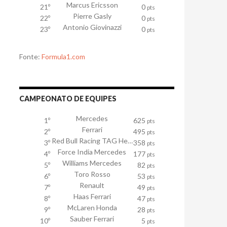
Marcus Ericsson
21º
0
pts
Pierre Gasly
22º
0
pts
Antonio Giovinazzi
23º
0
pts
Fonte:
Formula1.com
CAMPEONATO DE EQUIPES
Mercedes
1º
625
pts
Ferrari
2º
495
pts
Red Bull Racing TAG Heuer
3º
358
pts
Force India Mercedes
4º
177
pts
Williams Mercedes
5º
82
pts
Toro Rosso
6º
53
pts
Renault
7º
49
pts
Haas Ferrari
8º
47
pts
McLaren Honda
9º
28
pts
Sauber Ferrari
10º
5
pts