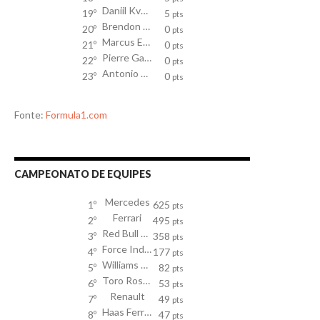
Daniil Kvyat
19º
5
pts
Brendon Hartley
20º
0
pts
Marcus Ericsson
21º
0
pts
Pierre Gasly
22º
0
pts
Antonio Giovinazzi
23º
0
pts
Fonte:
Formula1.com
CAMPEONATO DE EQUIPES
Mercedes
1º
625
pts
Ferrari
2º
495
pts
Red Bull Racing TAG Heuer
3º
358
pts
Force India Mercedes
4º
177
pts
Williams Mercedes
5º
82
pts
Toro Rosso
6º
53
pts
Renault
7º
49
pts
Haas Ferrari
8º
47
pts