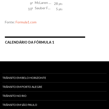
McLaren Honda
9º
28
pts
Sauber Ferrari
10º
5
pts
Fonte:
Formula1.com
CALENDÁRIO DA FÓRMULA 1
TRÂNSITO EM BELO HORIZONTE
TRÂNSITO EM PORTO ALEGRE
TRÂNSITO NO RIO
TRÂNSITO EM SÃO PAULO