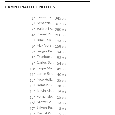
CAMPEONATO DE PILOTOS
Lewis Hamilton
1º
345
pts
Sebastian Vettel
2º
302
pts
Valtteri Bottas
3º
280
pts
Daniel Ricciardo
4º
200
pts
Kimi Räikkönen
5º
193
pts
Max Verstappen
6º
158
pts
Sergio Perez
7º
94
pts
Esteban Ocon
8º
83
pts
Carlos Sainz
9º
54
pts
Felipe Massa
10º
42
pts
Lance Stroll
11º
40
pts
Nico Hulkenberg
12º
35
pts
Romain Grosjean
13º
28
pts
Kevin Magnussen
14º
19
pts
Fernando Alonso
15º
15
pts
Stoffel Vandoorne
16º
13
pts
Jolyon Palmer
17º
8
pts
Pascal Wehrlein
18º
5
pts