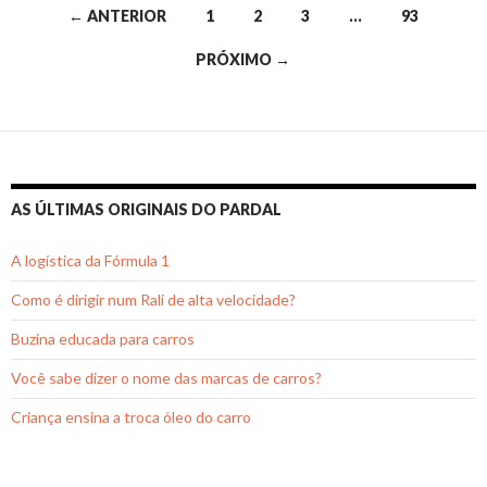
Navegação
← ANTERIOR
1
2
3
…
93
por
PRÓXIMO →
posts
AS ÚLTIMAS ORIGINAIS DO PARDAL
A logística da Fórmula 1
Como é dirigir num Rali de alta velocidade?
Buzina educada para carros
Você sabe dizer o nome das marcas de carros?
Criança ensina a troca óleo do carro