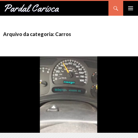
Pesquisar
Pardal Carioca
PULAR
Me
PARA
O
prin
CONTEÚDO
Arquivo da categoria: Carros