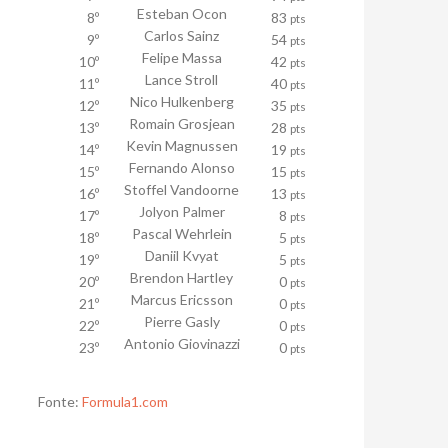
Esteban Ocon
8º
83
pts
Carlos Sainz
9º
54
pts
Felipe Massa
10º
42
pts
Lance Stroll
11º
40
pts
Nico Hulkenberg
12º
35
pts
Romain Grosjean
13º
28
pts
Kevin Magnussen
14º
19
pts
Fernando Alonso
15º
15
pts
Stoffel Vandoorne
16º
13
pts
Jolyon Palmer
17º
8
pts
Pascal Wehrlein
18º
5
pts
Daniil Kvyat
19º
5
pts
Brendon Hartley
20º
0
pts
Marcus Ericsson
21º
0
pts
Pierre Gasly
22º
0
pts
Antonio Giovinazzi
23º
0
pts
Fonte:
Formula1.com