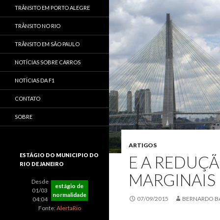
TRÂNSITO EM PORTO ALEGRE
TRÂNSITO NO RIO
TRÂNSITO EM SÃO PAULO
NOTÍCIAS SOBRE CARROS
NOTÍCIAS DA F1
CONTATO
SOBRE
ARTIGOS
ESTÁGIO DO MUNICIPIO DO
E A REDUÇÃ
RIO DE JANEIRO
MARGINAIS 
Desde
estágio de
01/03
normalidade
07/09/2015
BERNARDO B
04:04
Fonte:
AlertaRio