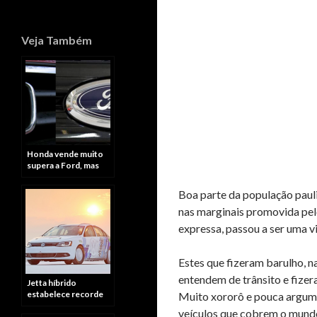
Veja Também
Honda vende muito
supera a Ford, mas
apenas no estado de
São Paulo
Boa parte da população paul
nas marginais promovida pel
expressa, passou a ser uma vi
Estes que fizeram barulho, n
entendem de trânsito e fize
Jetta híbrido
estabelece recorde
Muito xororô e pouca argume
de velocidade
veículos que cobrem o mund