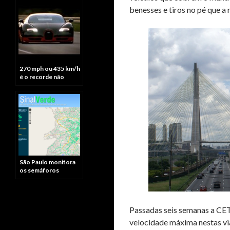
benesses e tiros no pé que a 
270 mph ou 435 km/h
é o recorde não
oficial de velocidade
para super carros
São Paulo monitora
os semáforos
Passadas seis semanas a CE
velocidade máxima nestas vi