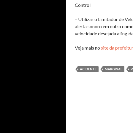
Control
– Utilizar o Limitador de Ve
alerta sonoro em outro como
velocidade desejada atingid
Veja mais no
site da prefeitu
ACIDENTE
MARGINAL
V