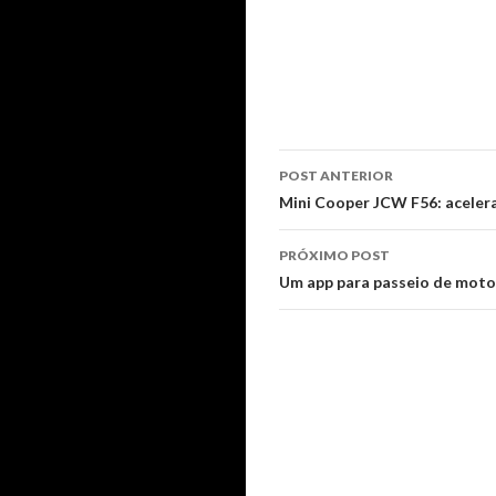
Navegação
POST ANTERIOR
de
Mini Cooper JCW F56: aceler
posts
PRÓXIMO POST
Um app para passeio de moto