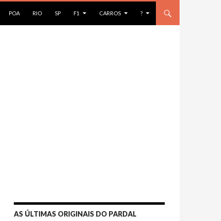
AR PARA O CONTEÚDO
POA
RIO
SP
F1
CARROS
?
AS ÚLTIMAS ORIGINAIS DO PARDAL