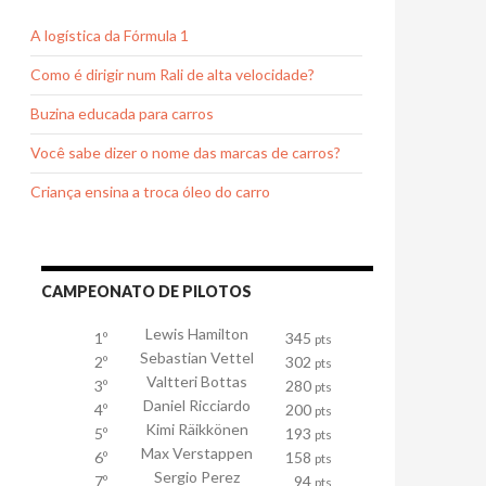
A logística da Fórmula 1
Como é dirigir num Rali de alta velocidade?
Buzina educada para carros
Você sabe dizer o nome das marcas de carros?
Criança ensina a troca óleo do carro
CAMPEONATO DE PILOTOS
Lewis Hamilton
1º
345
pts
Sebastian Vettel
2º
302
pts
Valtteri Bottas
3º
280
pts
Daniel Ricciardo
4º
200
pts
Kimi Räikkönen
5º
193
pts
Max Verstappen
6º
158
pts
Sergio Perez
7º
94
pts