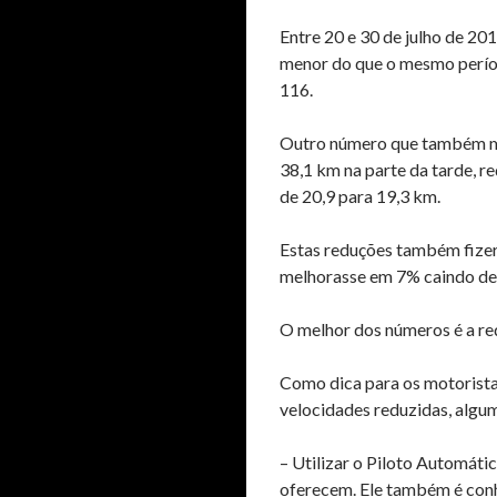
Entre 20 e 30 de julho de 20
menor do que o mesmo períod
116.
Outro número que também mel
38,1 km na parte da tarde, 
de 20,9 para 19,3 km.
Estas reduções também fizer
melhorasse em 7% caindo de 
O melhor dos números é a r
Como dica para os motorist
velocidades reduzidas, algum
– Utilizar o Piloto Automáti
oferecem. Ele também é con