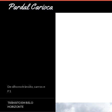
Pesquisar
Pardal Carioca
De olho no trânsito, carros e
F1
TRÂNSITO EM BELO
HORIZONTE