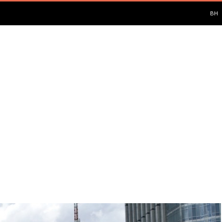
PUL
BH