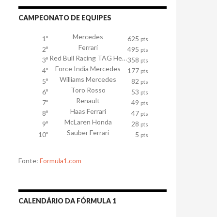
CAMPEONATO DE EQUIPES
Mercedes
1º
625
pts
Ferrari
2º
495
pts
Red Bull Racing TAG Heuer
3º
358
pts
Force India Mercedes
4º
177
pts
Williams Mercedes
5º
82
pts
Toro Rosso
6º
53
pts
Renault
7º
49
pts
Haas Ferrari
8º
47
pts
McLaren Honda
9º
28
pts
Sauber Ferrari
10º
5
pts
Fonte:
Formula1.com
CALENDÁRIO DA FÓRMULA 1