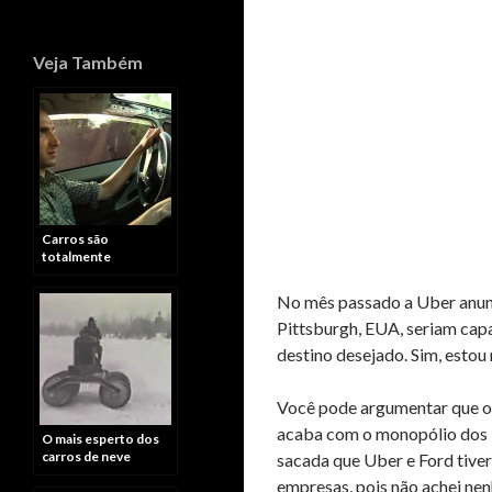
Veja Também
Carros são
totalmente
eletrônicos e isto
quer dizer…
No mês passado a Uber anunc
Pittsburgh, EUA, seriam capa
destino desejado. Sim, estou
Você pode argumentar que o U
acaba com o monopólio dos T
O mais esperto dos
carros de neve
sacada que Uber e Ford tive
empresas, pois não achei nen