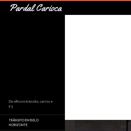
Pesquisar
Pardal Carioca
De olho no trânsito, carros e
F1
TRÂNSITO EM BELO
HORIZONTE