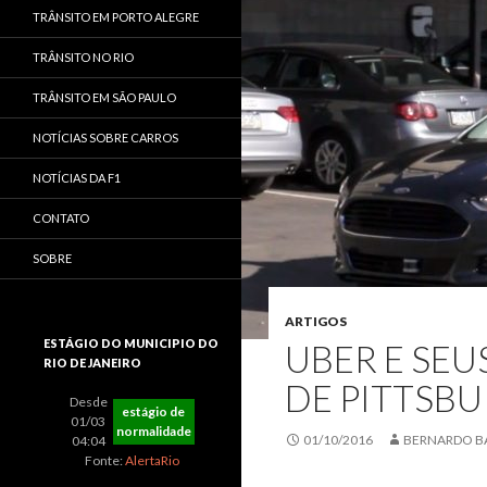
TRÂNSITO EM PORTO ALEGRE
TRÂNSITO NO RIO
TRÂNSITO EM SÃO PAULO
NOTÍCIAS SOBRE CARROS
NOTÍCIAS DA F1
CONTATO
SOBRE
ARTIGOS
ESTÁGIO DO MUNICIPIO DO
UBER E SE
RIO DE JANEIRO
DE PITTSBU
Desde
estágio de
01/03
normalidade
01/10/2016
BERNARDO B
04:04
Fonte:
AlertaRio