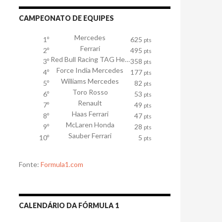
CAMPEONATO DE EQUIPES
Mercedes
1º
625
pts
Ferrari
2º
495
pts
Red Bull Racing TAG Heuer
3º
358
pts
Force India Mercedes
4º
177
pts
Williams Mercedes
5º
82
pts
Toro Rosso
6º
53
pts
Renault
7º
49
pts
Haas Ferrari
8º
47
pts
McLaren Honda
9º
28
pts
Sauber Ferrari
10º
5
pts
Fonte:
Formula1.com
CALENDÁRIO DA FÓRMULA 1