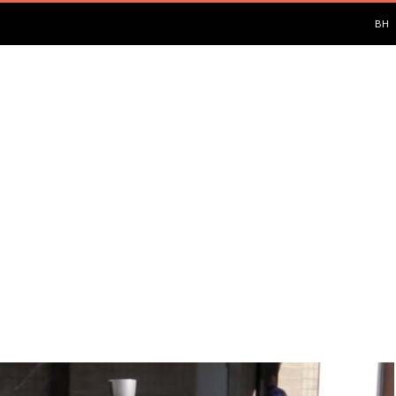
PUL
BH