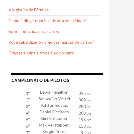
A logística da Fórmula 1
Como é dirigir num Rali de alta velocidade?
Buzina educada para carros
Você sabe dizer o nome das marcas de carros?
Criança ensina a troca óleo do carro
CAMPEONATO DE PILOTOS
Lewis Hamilton
1º
345
pts
Sebastian Vettel
2º
302
pts
Valtteri Bottas
3º
280
pts
Daniel Ricciardo
4º
200
pts
Kimi Räikkönen
5º
193
pts
Max Verstappen
6º
158
pts
Sergio Perez
7º
94
pts