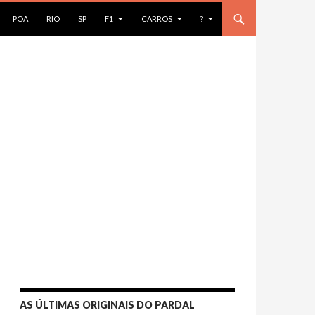
AR PARA O CONTEÚDO
POA
RIO
SP
F1
CARROS
?
AS ÚLTIMAS ORIGINAIS DO PARDAL