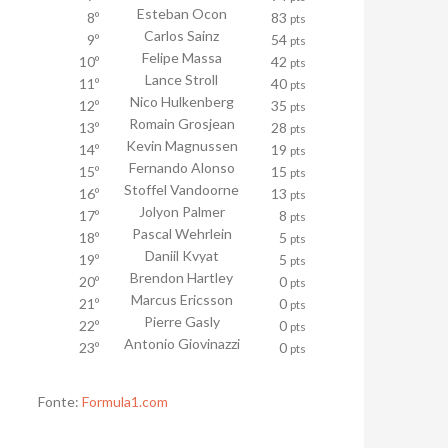
Esteban Ocon
8º
83
pts
Carlos Sainz
9º
54
pts
Felipe Massa
10º
42
pts
Lance Stroll
11º
40
pts
Nico Hulkenberg
12º
35
pts
Romain Grosjean
13º
28
pts
Kevin Magnussen
14º
19
pts
Fernando Alonso
15º
15
pts
Stoffel Vandoorne
16º
13
pts
Jolyon Palmer
17º
8
pts
Pascal Wehrlein
18º
5
pts
Daniil Kvyat
19º
5
pts
Brendon Hartley
20º
0
pts
Marcus Ericsson
21º
0
pts
Pierre Gasly
22º
0
pts
Antonio Giovinazzi
23º
0
pts
Fonte:
Formula1.com