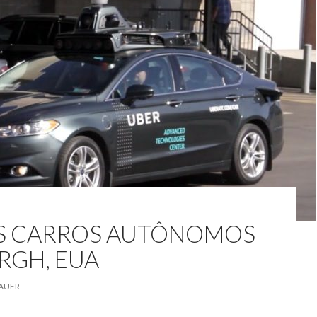
US CARROS AUTÔNOMOS
RGH, EUA
AUER