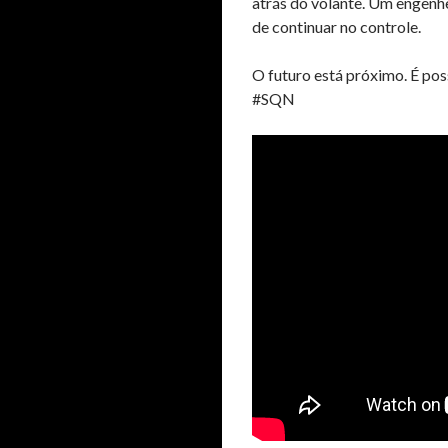
atrás do volante. Um engenhe
de continuar no controle.
O futuro está próximo. É pos
#SQN