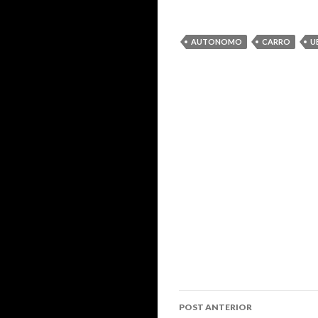
AUTONOMO
CARRO
U
Navegação
POST ANTERIOR