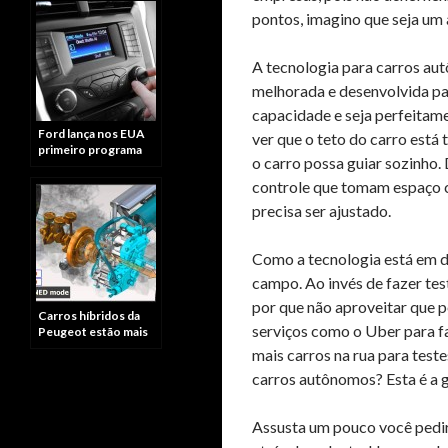
pontos, imagino que seja um
A tecnologia para carros aut
melhorada e desenvolvida p
capacidade e seja perfeitame
Ford lança nos EUA
ver que o teto do carro está
primeiro programa
o carro possa guiar sozinho
aberto para
aplicativos móveis
controle que tomam espaço c
para carros
precisa ser ajustado.
Como a tecnologia está em de
campo. Ao invés de fazer te
por que não aproveitar que 
Carros híbridos da
serviços como o Uber para fa
Peugeot estão mais
perto do Brasil do
mais carros na rua para test
que outros híbridos
carros autônomos? Esta é a 
Assusta um pouco você pedir 