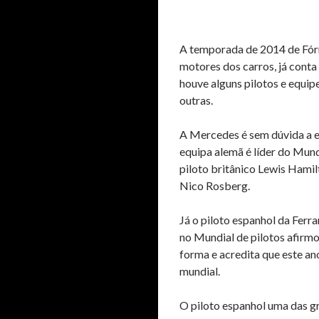
A temporada de 2014 de Fórmu
motores dos carros, já conta
houve alguns pilotos e equi
outras.
A Mercedes é sem dúvida a e
equipa alemã é líder do Mund
piloto britânico Lewis Hami
Nico Rosberg.
Já o piloto espanhol da Ferr
no Mundial de pilotos afirmo
forma e acredita que este an
mundial.
O piloto espanhol uma das 