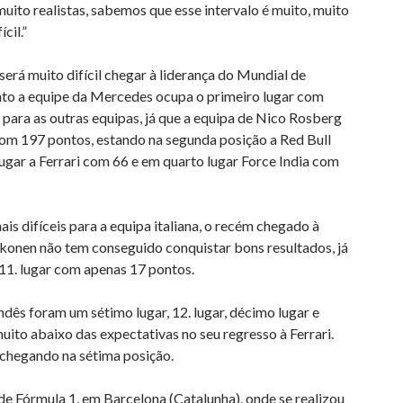
uito realistas, sabemos que esse intervalo é muito, muito
cil.”
 será muito difícil chegar à liderança do Mundial de
to a equipe da Mercedes ocupa o primeiro lugar com
 para as outras equipas, já que a equipa de Nico Rosberg
com 197 pontos, estando na segunda posição a Red Bull
ugar a Ferrari com 66 e em quarto lugar Force India com
ais difíceis para a equipa italiana, o recém chegado à
kkonen não tem conseguido conquistar bons resultados, já
1. lugar com apenas 17 pontos.
ndês foram um sétimo lugar, 12. lugar, décimo lugar e
uito abaixo das expectativas no seu regresso à Ferrari.
 chegando na sétima posição.
de Fórmula 1, em Barcelona (Catalunha), onde se realizou