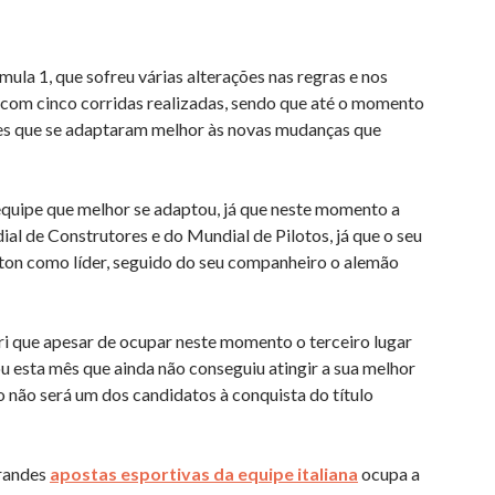
la 1, que sofreu várias alterações nas regras e nos
 com cinco corridas realizadas, sendo que até o momento
pes que se adaptaram melhor às novas mudanças que
quipe que melhor se adaptou, já que neste momento a
ial de Construtores e do Mundial de Pilotos, já que o seu
lton como líder, seguido do seu companheiro o alemão
ari que apesar de ocupar neste momento o terceiro lugar
u esta mês que ainda não conseguiu atingir a sua melhor
o não será um dos candidatos à conquista do título
grandes
apostas esportivas da equipe italiana
ocupa a