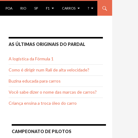
AR PARA O CONTEÚDO
POA
RIO
SP
F1
CARROS
?
AS ÚLTIMAS ORIGINAIS DO PARDAL
A logística da Fórmula 1
Como é dirigir num Rali de alta velocidade?
Buzina educada para carros
Você sabe dizer o nome das marcas de carros?
Criança ensina a troca óleo do carro
CAMPEONATO DE PILOTOS