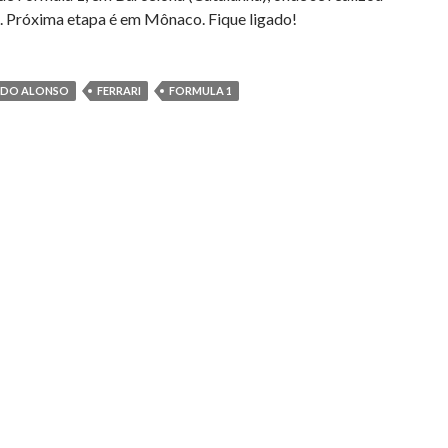
 Próxima etapa é em Mônaco. Fique ligado!
NDO ALONSO
FERRARI
FORMULA 1