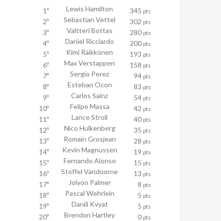
Lewis Hamilton
1º
345
pts
Sebastian Vettel
2º
302
pts
Valtteri Bottas
3º
280
pts
Daniel Ricciardo
4º
200
pts
Kimi Räikkönen
5º
193
pts
Max Verstappen
6º
158
pts
Sergio Perez
7º
94
pts
Esteban Ocon
8º
83
pts
Carlos Sainz
9º
54
pts
Felipe Massa
10º
42
pts
Lance Stroll
11º
40
pts
Nico Hulkenberg
12º
35
pts
Romain Grosjean
13º
28
pts
Kevin Magnussen
14º
19
pts
Fernando Alonso
15º
15
pts
Stoffel Vandoorne
16º
13
pts
Jolyon Palmer
17º
8
pts
Pascal Wehrlein
18º
5
pts
Daniil Kvyat
19º
5
pts
Brendon Hartley
20º
0
pts