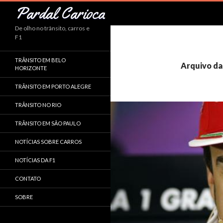
Pesquisar
Pardal Carioca
De olho no trânsito, carros e
F1
TRÂNSITO EM BELO
Arquivo da
HORIZONTE
TRÂNSITO EM PORTO ALEGRE
TRÂNSITO NO RIO
TRÂNSITO EM SÃO PAULO
NOTÍCIAS SOBRE CARROS
NOTÍCIAS DA F1
CONTATO
SOBRE