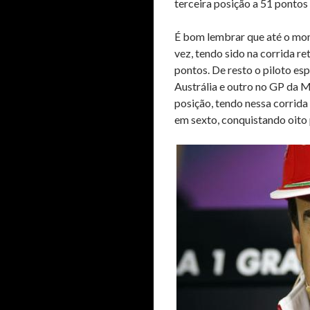
terceira posição a 51 pontos
É bom lembrar que até o mo
vez, tendo sido na corrida r
pontos. De resto o piloto es
Austrália e outro no GP da 
posição, tendo nessa corrida
em sexto, conquistando oito