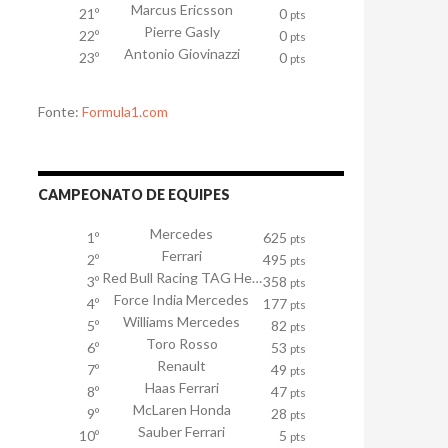
Marcus Ericsson
21º
0
pts
Pierre Gasly
22º
0
pts
Antonio Giovinazzi
23º
0
pts
Fonte:
Formula1.com
CAMPEONATO DE EQUIPES
Mercedes
1º
625
pts
Ferrari
2º
495
pts
Red Bull Racing TAG Heuer
3º
358
pts
Force India Mercedes
4º
177
pts
Williams Mercedes
5º
82
pts
Toro Rosso
6º
53
pts
Renault
7º
49
pts
Haas Ferrari
8º
47
pts
McLaren Honda
9º
28
pts
Sauber Ferrari
10º
5
pts