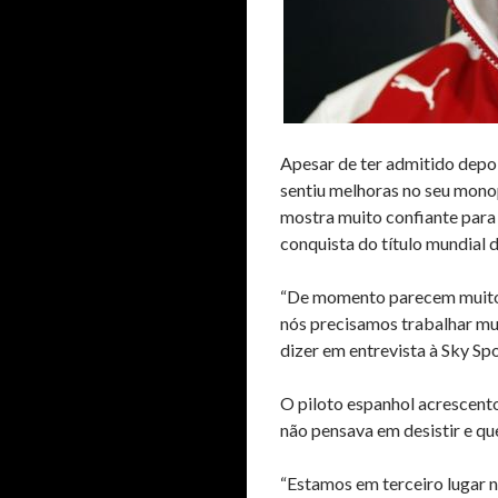
Apesar de ter admitido depoi
sentiu melhoras no seu monop
mostra muito confiante para
conquista do título mundial 
“De momento parecem muito
nós precisamos trabalhar mu
dizer em entrevista à Sky Spo
O piloto espanhol acrescent
não pensava em desistir e que
“Estamos em terceiro lugar 