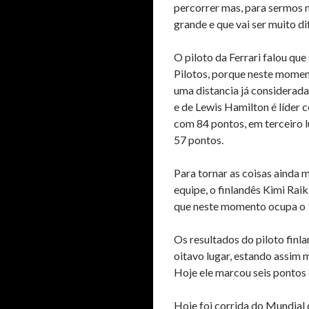
percorrer mas, para sermos m
grande e que vai ser muito difí
O piloto da Ferrari falou que
Pilotos, porque neste momen
uma distancia já considerada
e de Lewis Hamilton é líder 
com 84 pontos, em terceiro l
57 pontos.
Para tornar as coisas ainda m
equipe, o finlandês Kimi Rai
que neste momento ocupa o 1
Os resultados do piloto finla
oitavo lugar, estando assim m
Hoje ele marcou seis pontos
Hoje foi corrida do Mundial 