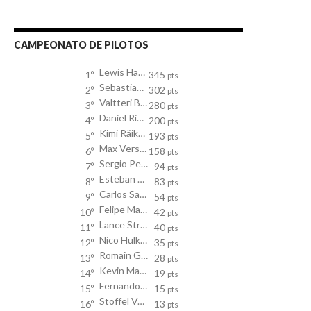
CAMPEONATO DE PILOTOS
Lewis Hamilton
1º
345
pts
Sebastian Vettel
2º
302
pts
Valtteri Bottas
3º
280
pts
Daniel Ricciardo
4º
200
pts
Kimi Räikkönen
5º
193
pts
Max Verstappen
6º
158
pts
Sergio Perez
7º
94
pts
Esteban Ocon
8º
83
pts
Carlos Sainz
9º
54
pts
Felipe Massa
10º
42
pts
Lance Stroll
11º
40
pts
Nico Hulkenberg
12º
35
pts
Romain Grosjean
13º
28
pts
Kevin Magnussen
14º
19
pts
Fernando Alonso
15º
15
pts
Stoffel Vandoorne
16º
13
pts