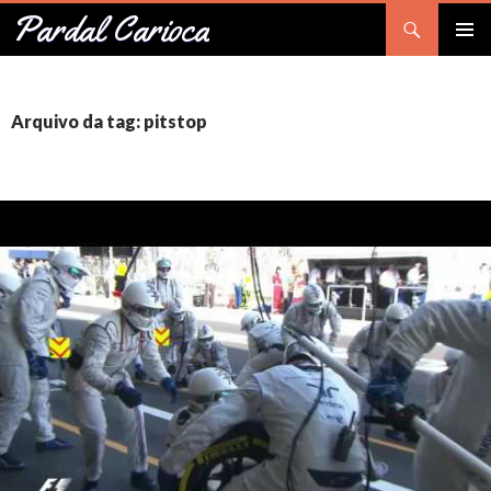
Pesquisar
Pardal Carioca
PULAR
Me
PARA
O
prin
CONTEÚDO
Arquivo da tag: pitstop