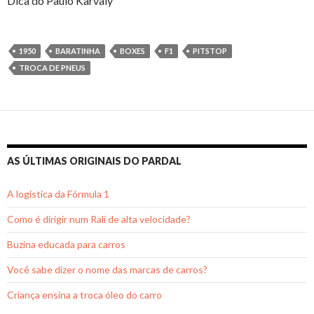
Dica do Paulo Karvaly
1950
BARATINHA
BOXES
F1
PITSTOP
TROCA DE PNEUS
AS ÚLTIMAS ORIGINAIS DO PARDAL
A logística da Fórmula 1
Como é dirigir num Rali de alta velocidade?
Buzina educada para carros
Você sabe dizer o nome das marcas de carros?
Criança ensina a troca óleo do carro