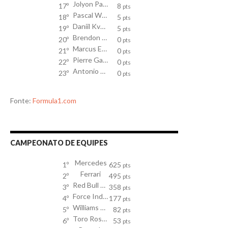
Jolyon Palmer
17º
8
pts
Pascal Wehrlein
18º
5
pts
Daniil Kvyat
19º
5
pts
Brendon Hartley
20º
0
pts
Marcus Ericsson
21º
0
pts
Pierre Gasly
22º
0
pts
Antonio Giovinazzi
23º
0
pts
Fonte:
Formula1.com
CAMPEONATO DE EQUIPES
Mercedes
1º
625
pts
Ferrari
2º
495
pts
Red Bull Racing TAG Heuer
3º
358
pts
Force India Mercedes
4º
177
pts
Williams Mercedes
5º
82
pts
Toro Rosso
6º
53
pts