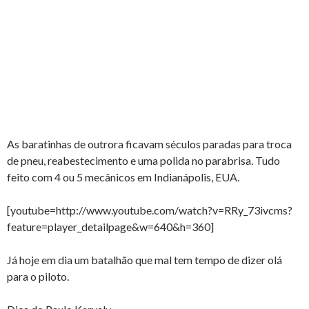
As baratinhas de outrora ficavam séculos paradas para troca
de pneu, reabestecimento e uma polida no parabrisa. Tudo
feito com 4 ou 5 mecânicos em Indianápolis, EUA.
[youtube=http://www.youtube.com/watch?v=RRy_73ivcms?
feature=player_detailpage&w=640&h=360]
Já hoje em dia um batalhão que mal tem tempo de dizer olá
para o piloto.