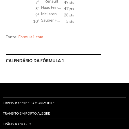
Renault
7º
49
pts
Haas Ferrari
8º
47
pts
McLaren Honda
9º
28
pts
Sauber Ferrari
10º
5
pts
Fonte:
Formula1.com
CALENDÁRIO DA FÓRMULA 1
TRÂNSITO EM BELO HORIZONTE
TRÂNSITO EM PORTO ALEGRE
TRÂNSITO NO RIO