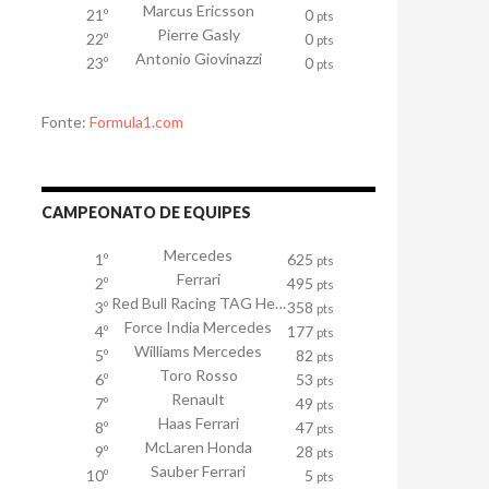
Marcus Ericsson
21º
0
pts
Pierre Gasly
22º
0
pts
Antonio Giovinazzi
23º
0
pts
Fonte:
Formula1.com
CAMPEONATO DE EQUIPES
Mercedes
1º
625
pts
Ferrari
2º
495
pts
Red Bull Racing TAG Heuer
3º
358
pts
Force India Mercedes
4º
177
pts
Williams Mercedes
5º
82
pts
Toro Rosso
6º
53
pts
Renault
7º
49
pts
Haas Ferrari
8º
47
pts
McLaren Honda
9º
28
pts
Sauber Ferrari
10º
5
pts