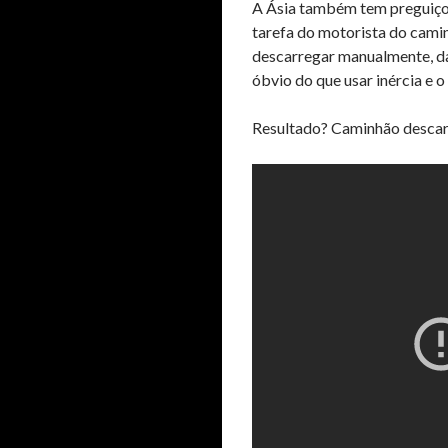
A Ásia também tem preguiços
tarefa do motorista do camin
descarregar manualmente, da
óbvio do que usar inércia e o
Resultado? Caminhão descar