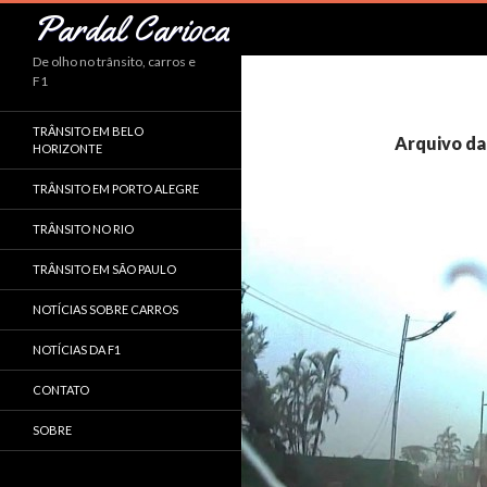
Pesquisar
Pardal Carioca
De olho no trânsito, carros e
F1
TRÂNSITO EM BELO
Arquivo da
HORIZONTE
TRÂNSITO EM PORTO ALEGRE
TRÂNSITO NO RIO
TRÂNSITO EM SÃO PAULO
NOTÍCIAS SOBRE CARROS
NOTÍCIAS DA F1
CONTATO
SOBRE