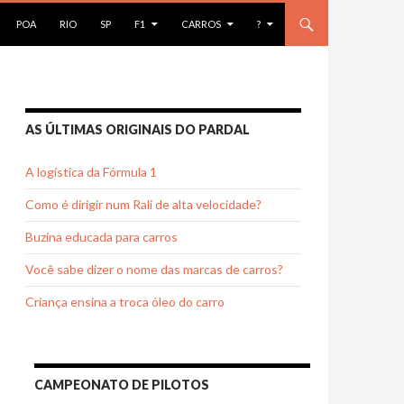
AR PARA O CONTEÚDO
POA
RIO
SP
F1
CARROS
?
AS ÚLTIMAS ORIGINAIS DO PARDAL
A logística da Fórmula 1
Como é dirigir num Rali de alta velocidade?
Buzina educada para carros
Você sabe dizer o nome das marcas de carros?
Criança ensina a troca óleo do carro
CAMPEONATO DE PILOTOS