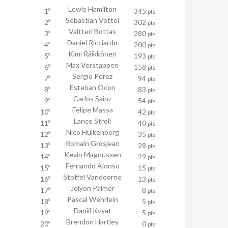
Lewis Hamilton
1º
345
pts
Sebastian Vettel
2º
302
pts
Valtteri Bottas
3º
280
pts
Daniel Ricciardo
4º
200
pts
Kimi Räikkönen
5º
193
pts
Max Verstappen
6º
158
pts
Sergio Perez
7º
94
pts
Esteban Ocon
8º
83
pts
Carlos Sainz
9º
54
pts
Felipe Massa
10º
42
pts
Lance Stroll
11º
40
pts
Nico Hulkenberg
12º
35
pts
Romain Grosjean
13º
28
pts
Kevin Magnussen
14º
19
pts
Fernando Alonso
15º
15
pts
Stoffel Vandoorne
16º
13
pts
Jolyon Palmer
17º
8
pts
Pascal Wehrlein
18º
5
pts
Daniil Kvyat
19º
5
pts
Brendon Hartley
20º
0
pts