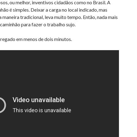
os, ou melhor, inventivos cidadãos como no Brasil. A
hão é simples. Deixar a carga no local indicado, mas
 maneira tradicional, leva muito tempo. Então, nada mais
 caminhão para fazer o trabalho sujo.
regado em menos de dois minutos.