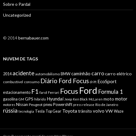
Sobre o Pardal
Uncategorized
© 2014
bernabauer.com
NUVEM DE TAGS
acidente
carro
caminhão
carro elétrico
2014
automobilismo
BMW
Diário Ford Focus
EcoSport
combustível
consumo
drift
Ford
Focus
F1
Formula 1
estacionamento
farol
Ferrari
Hyundai
motor
GPS
moto
gasolina
hibrido
Jeep
GM
Ken Block
McLaren
Nissan
pneu
Powershift
Peugeot
Rio de Janeiro
motores
press release
rússia
Toyota
volvo
VW
Tesla
trânsito
Top Gear
Waze
tecnologia