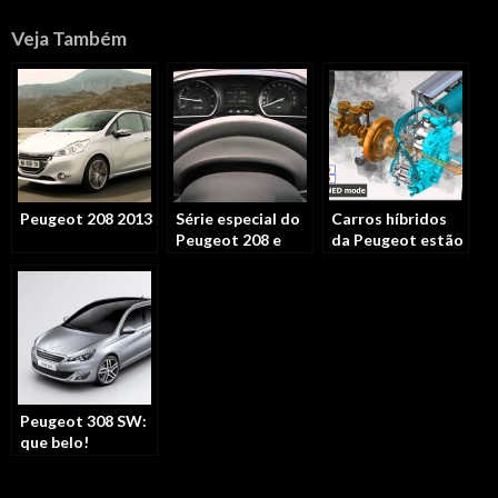
Veja Também
Peugeot 208 2013
Série especial do
Carros híbridos
Peugeot 208 e
da Peugeot estão
data de
mais perto do
lançamento no
Brasil do que
Brasil
outros híbridos
Peugeot 308 SW:
que belo!