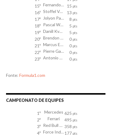
Fernando Alonso
15º
15
pts
Stoffel Vandoorne
16º
13
pts
Jolyon Palmer
17º
8
pts
Pascal Wehrlein
18º
5
pts
Daniil Kvyat
19º
5
pts
Brendon Hartley
20º
0
pts
Marcus Ericsson
21º
0
pts
Pierre Gasly
22º
0
pts
Antonio Giovinazzi
23º
0
pts
Fonte:
Formula1.com
CAMPEONATO DE EQUIPES
Mercedes
1º
625
pts
Ferrari
2º
495
pts
Red Bull Racing TAG Heuer
3º
358
pts
Force India Mercedes
4º
177
pts