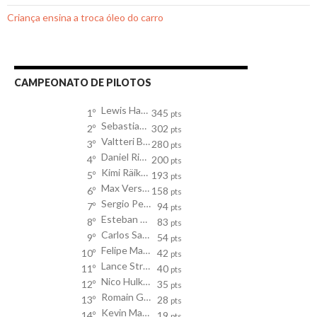
Criança ensina a troca óleo do carro
CAMPEONATO DE PILOTOS
Lewis Hamilton
1º
345
pts
Sebastian Vettel
2º
302
pts
Valtteri Bottas
3º
280
pts
Daniel Ricciardo
4º
200
pts
Kimi Räikkönen
5º
193
pts
Max Verstappen
6º
158
pts
Sergio Perez
7º
94
pts
Esteban Ocon
8º
83
pts
Carlos Sainz
9º
54
pts
Felipe Massa
10º
42
pts
Lance Stroll
11º
40
pts
Nico Hulkenberg
12º
35
pts
Romain Grosjean
13º
28
pts
Kevin Magnussen
14º
19
pts