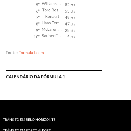
Williams Mercedes
5º
82
pts
Toro Rosso
6º
53
pts
Renault
7º
49
pts
Haas Ferrari
8º
47
pts
McLaren Honda
9º
28
pts
Sauber Ferrari
10º
5
pts
Fonte:
Formula1.com
CALENDÁRIO DA FÓRMULA 1
TRÂNSITO EM BELO HORIZONTE
TRÂNSITO EM PORTO ALEGRE