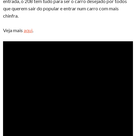
entrada, o 208 tem tudo para ser o carro desejado por todos
que querem sair do popular e entrar num carro com mais
chinfra.
Veja mais
aqui
.