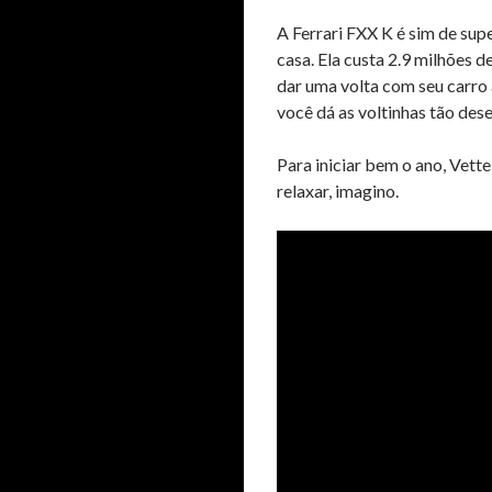
A Ferrari FXX K é sim de sup
casa. Ela custa 2.9 milhões 
dar uma volta com seu carro a
você dá as voltinhas tão dese
Para iniciar bem o ano, Vett
relaxar, imagino.