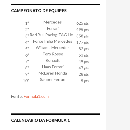
CAMPEONATO DE EQUIPES
Mercedes
1º
625
pts
Ferrari
2º
495
pts
Red Bull Racing TAG Heuer
3º
358
pts
Force India Mercedes
4º
177
pts
Williams Mercedes
5º
82
pts
Toro Rosso
6º
53
pts
Renault
7º
49
pts
Haas Ferrari
8º
47
pts
McLaren Honda
9º
28
pts
Sauber Ferrari
10º
5
pts
Fonte:
Formula1.com
CALENDÁRIO DA FÓRMULA 1