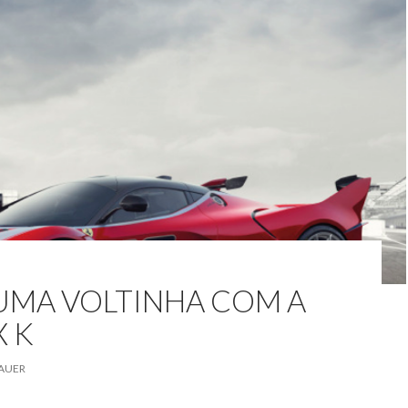
 UMA VOLTINHA COM A
X K
AUER