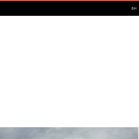
PUL
BH