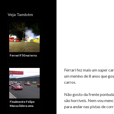
Veja Também
Ferrari F50 na terra
Ferrari fez mais um super ca
um menino de 8 anos que gos
carros.
Não gosto da frente pontuda
são horríveis. Nem vou menc
Finalmente Felipe
Massa lidera uma
para andar nas pistas de corr
volta com a Ferrari