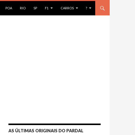
AR PARA O CONTEÚDO
POA
RIO
SP
F1
CARROS
?
AS ÚLTIMAS ORIGINAIS DO PARDAL