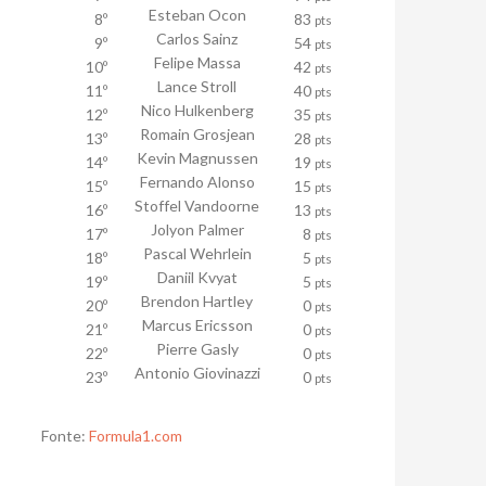
Esteban Ocon
8º
83
pts
Carlos Sainz
9º
54
pts
Felipe Massa
10º
42
pts
Lance Stroll
11º
40
pts
Nico Hulkenberg
12º
35
pts
Romain Grosjean
13º
28
pts
Kevin Magnussen
14º
19
pts
Fernando Alonso
15º
15
pts
Stoffel Vandoorne
16º
13
pts
Jolyon Palmer
17º
8
pts
Pascal Wehrlein
18º
5
pts
Daniil Kvyat
19º
5
pts
Brendon Hartley
20º
0
pts
Marcus Ericsson
21º
0
pts
Pierre Gasly
22º
0
pts
Antonio Giovinazzi
23º
0
pts
Fonte:
Formula1.com