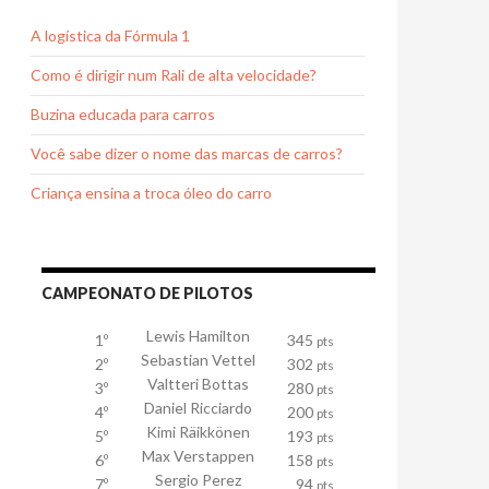
A logística da Fórmula 1
Como é dirigir num Rali de alta velocidade?
Buzina educada para carros
Você sabe dizer o nome das marcas de carros?
Criança ensina a troca óleo do carro
CAMPEONATO DE PILOTOS
Lewis Hamilton
1º
345
pts
Sebastian Vettel
2º
302
pts
Valtteri Bottas
3º
280
pts
Daniel Ricciardo
4º
200
pts
Kimi Räikkönen
5º
193
pts
Max Verstappen
6º
158
pts
Sergio Perez
7º
94
pts