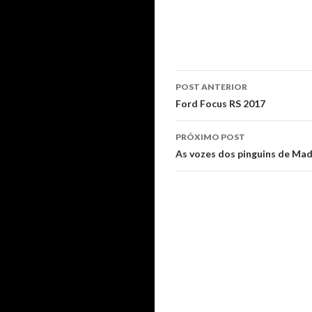
Navegação
POST ANTERIOR
de
Ford Focus RS 2017
posts
PRÓXIMO POST
As vozes dos pinguins de Ma