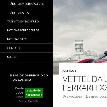
TRÂNSITO EM PORTO ALEGRE
TRÂNSITO NO RIO
TRÂNSITO EM SÃO PAULO
NOTÍCIAS SOBRE CARROS
NOTÍCIAS DA F1
CONTATO
SOBRE
ARTIGOS
ESTÁGIO DO MUNICIPIO DO
VETTEL DÁ
RIO DE JANEIRO
FERRARI FX
Desde
estágio de
01/03
normalidade
17/02/2015
BERNARDO B
04:04
Fonte:
AlertaRio