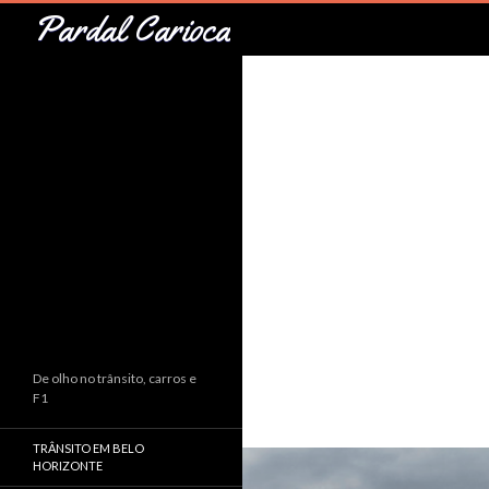
Pesquisar
Pardal Carioca
De olho no trânsito, carros e
F1
TRÂNSITO EM BELO
HORIZONTE