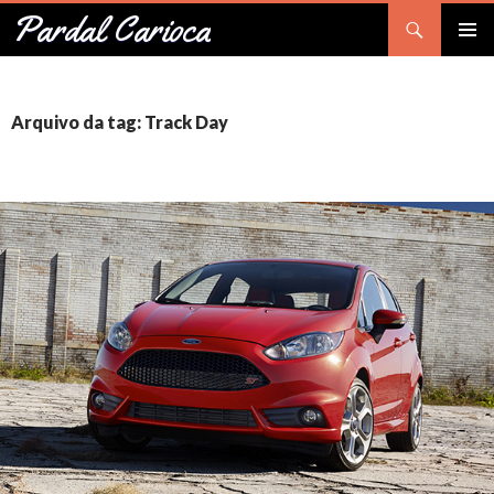
Pesquisar
Pardal Carioca
PULAR
Me
PARA
O
prin
CONTEÚDO
Arquivo da tag: Track Day