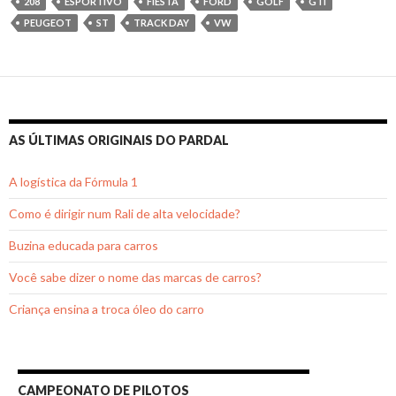
208
ESPORTIVO
FIESTA
FORD
GOLF
GTI
PEUGEOT
ST
TRACK DAY
VW
AS ÚLTIMAS ORIGINAIS DO PARDAL
A logística da Fórmula 1
Como é dirigir num Rali de alta velocidade?
Buzina educada para carros
Você sabe dizer o nome das marcas de carros?
Criança ensina a troca óleo do carro
CAMPEONATO DE PILOTOS