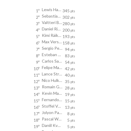
Lewis Hamilton
1º
345
pts
Sebastian Vettel
2º
302
pts
Valtteri Bottas
3º
280
pts
Daniel Ricciardo
4º
200
pts
Kimi Räikkönen
5º
193
pts
Max Verstappen
6º
158
pts
Sergio Perez
7º
94
pts
Esteban Ocon
8º
83
pts
Carlos Sainz
9º
54
pts
Felipe Massa
10º
42
pts
Lance Stroll
11º
40
pts
Nico Hulkenberg
12º
35
pts
Romain Grosjean
13º
28
pts
Kevin Magnussen
14º
19
pts
Fernando Alonso
15º
15
pts
Stoffel Vandoorne
16º
13
pts
Jolyon Palmer
17º
8
pts
Pascal Wehrlein
18º
5
pts
Daniil Kvyat
19º
5
pts