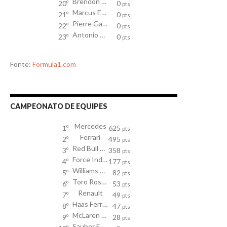
Brendon Hartley
20º
0
pts
Marcus Ericsson
21º
0
pts
Pierre Gasly
22º
0
pts
Antonio Giovinazzi
23º
0
pts
Fonte:
Formula1.com
CAMPEONATO DE EQUIPES
Mercedes
1º
625
pts
Ferrari
2º
495
pts
Red Bull Racing TAG Heuer
3º
358
pts
Force India Mercedes
4º
177
pts
Williams Mercedes
5º
82
pts
Toro Rosso
6º
53
pts
Renault
7º
49
pts
Haas Ferrari
8º
47
pts
McLaren Honda
9º
28
pts
Sauber Ferrari